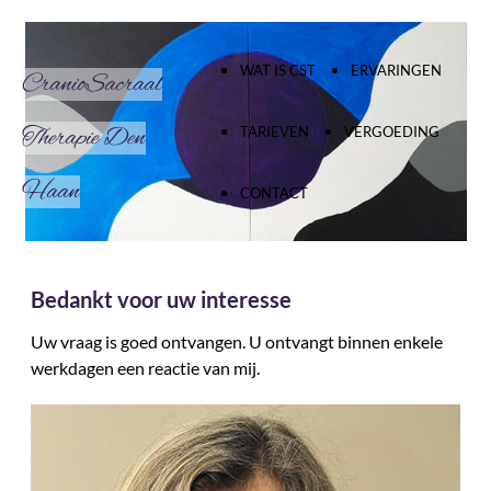
GA DIRECT NAAR DE CONTENT
WAT IS CST
ERVARINGEN
CranioSacraal
Therapie Den
TARIEVEN
VERGOEDING
Haan
CONTACT
Bedankt voor uw interesse
Uw vraag is goed ontvangen. U ontvangt binnen enkele
werkdagen een reactie van mij.